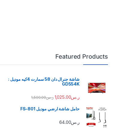
Featured Products
شاشة جنرال دان 58 سمارت 4كيه موديل :
GD554K
ر.س
1,025.00
ر.س
1,500.00
حامل شاشة ارضي موديل FS-801
ر.س
64.00