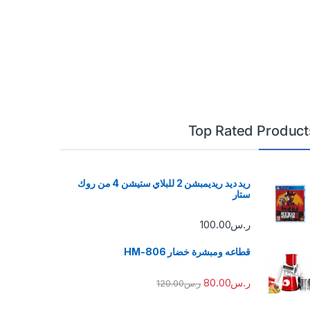
Top Rated Product
ريد ديد ريديمبشن 2 للبلاي ستيشن 4 من روك
ستار
ر.س
100.00
قطاعه ومبشرة خضار HM-806
ر.س
80.00
ر.س
120.00