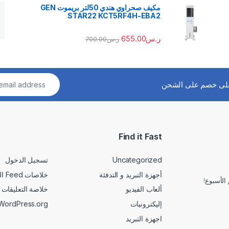
مكيف صحراوي هندي 50لتر بريموت GEN
STAR22 KCT5RF4H-EBA2
ر.س
655.00
ر.س
700.00
لى خصم على الشحن
Find it Fast
Uncategorized
تسجيل الدخول
أجهزة التبريد و التدفئة
خلاصات Feed الإدخالات
الأسبوع!
ألعاب الفيديو
خلاصة التعليقات
إليكترونيات
WordPress.org
اجهزة التبريد