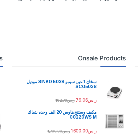
s
Onsale Products
سخان 1 عين سينبو 5038 SINBO موديل
SCO5038
ر.س
76.06
ر.س
102.70
مكيف وستنج هاوس 20 الف وحده شباك
00220WS M
ر.س
1,600.00
ر.س
1,700.00