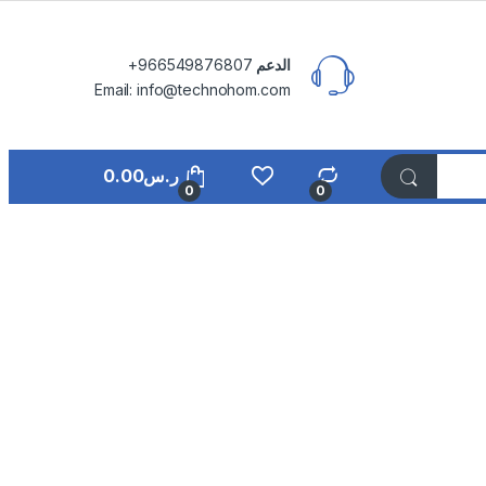
الدعم
⁦+966549876807⁩
Email: info@technohom.com
ر.س
0.00
0
0