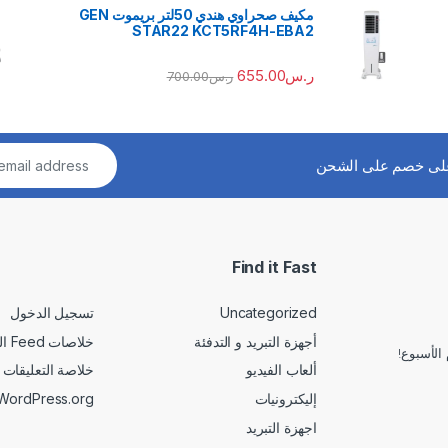
مكيف صحراوي هندي 50لتر بريموت GEN
STAR22 KCT5RF4H-EBA2
ر.س
655.00
ر.س
700.00
لى خصم على الشحن
Find it Fast
Uncategorized
تسجيل الدخول
أجهزة التبريد و التدفئة
خلاصات Feed الإدخالات
الأسبوع!
ألعاب الفيديو
خلاصة التعليقات
إليكترونيات
WordPress.org
اجهزة التبريد