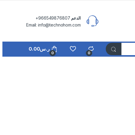
الدعم
⁦+966549876807⁩
Email: info@technohom.com
ر.س
0.00
0
0