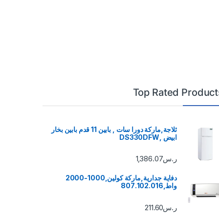
Top Rated Product
ثلاجة,ماركة دورا سات , بابين 11 قدم بابين بخار
ابيض ,DS330DFW
ر.س
1,386.07
دفاية جدارية,ماركة كولين,1000-2000
واط,807.102.016
ر.س
211.60