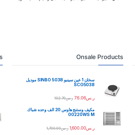
s
Onsale Products
سخان 1 عين سينبو 5038 SINBO موديل
SCO5038
ر.س
76.06
ر.س
102.70
مكيف وستنج هاوس 20 الف وحده شباك
00220WS M
ر.س
1,600.00
ر.س
1,700.00