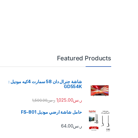
Featured Products
شاشة جنرال دان 58 سمارت 4كيه موديل :
GD554K
ر.س
1,025.00
ر.س
1,500.00
حامل شاشة ارضي موديل FS-801
ر.س
64.00