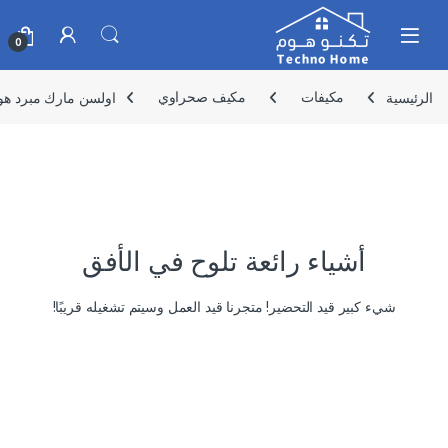
Skip to navigatio
Skip to conten
0
الرئيسية
مكيفات
مكيف صحراوي
اولسن مارك مبرد هواء ٦٠ واط – موديل 680
أشياء رائعة تلوح في الأفق
شيء كبير قيد التحضير! متجرنا قيد العمل وسيتم تشغيله قريبًا!