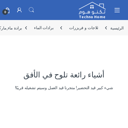
Skip to navigatio
Skip to conten
0
الرئيسية
ثلاجات و فريزرات
برادات الماء
برادة ماء,ماركه جانو ,520 واط بفوهتين بقاعدة 
أشياء رائعة تلوح في الأفق
شيء كبير قيد التحضير! متجرنا قيد العمل وسيتم تشغيله قريبًا!