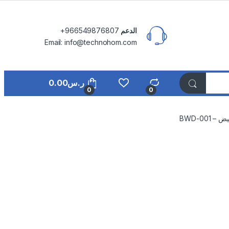
الدعم
⁦+966549876807⁩
Email: info@technohom.com
ر.س
0.00
0
0