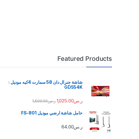
Featured Products
شاشة جنرال دان 58 سمارت 4كيه موديل :
GD554K
ر.س
1,025.00
ر.س
1,500.00
حامل شاشة ارضي موديل FS-801
ر.س
64.00