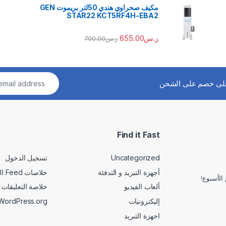
مكيف صحراوي هندي 50لتر بريموت GEN
STAR22 KCT5RF4H-EBA2
ر.س
655.00
ر.س
700.00
لى خصم على الشحن
Find it Fast
Uncategorized
تسجيل الدخول
أجهزة التبريد و التدفئة
خلاصات Feed الإدخالات
الأسبوع!
ألعاب الفيديو
خلاصة التعليقات
إليكترونيات
WordPress.org
اجهزة التبريد