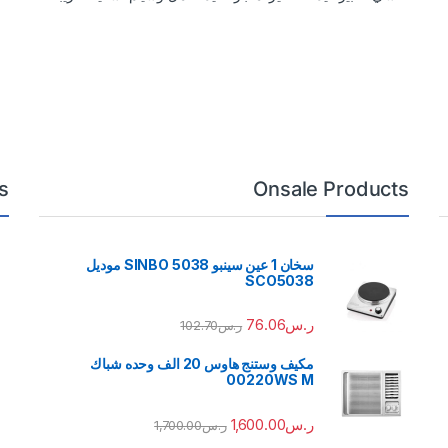
s
Onsale Products
سخان 1 عين سينبو 5038 SINBO موديل
SCO5038
ر.س
76.06
ر.س
102.70
مكيف وستنج هاوس 20 الف وحده شباك
00220WS M
ر.س
1,600.00
ر.س
1,700.00