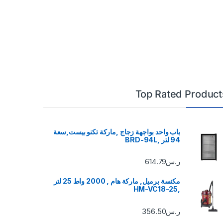
Top Rated Product
باب واحد بواجهة زجاج ,ماركة تكنو بيست,سعة
94 لتر ,BRD-94L
ر.س
614.79
مكنسة برميل, ماركة هام , 2000 واط 25 لتر
,HM-VC18-25
ر.س
356.50