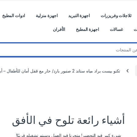
ثلاجلات وفريزرات
اجهزة التبريد
اجهزة منزلية
ادوات المطبخ
ت
غسالات
اجهزة المطبخ
الأفران
تكنو بيست براد مياه ستاند 2 صنبور بارد/ حار مع قفل أمان للأطفال – أبيض – BWD-001
أشياء رائعة تلوح في الأفق
شيء كبير قيد التحضير! متجرنا قيد العمل وسيتم تشغيله قريبًا!