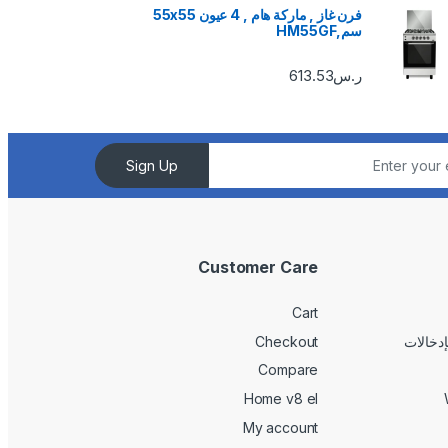
فرن غاز , ماركة هام , 4 عيون 55x55
سم,HM55GF
ر.س
613.53
Sign Up
Customer Care
Cart
Checkout
Compare
Home v8 el
My account