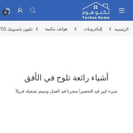
Skip to navigatio
Skip to conten
0
الرئيسية
إليكترونيات
هواتف مكتبية
تلفون بانسونيك 7703 PANASONIC موديل KX-T7703X
أشياء رائعة تلوح في الأفق
شيء كبير قيد التحضير! متجرنا قيد العمل وسيتم تشغيله قريبًا!