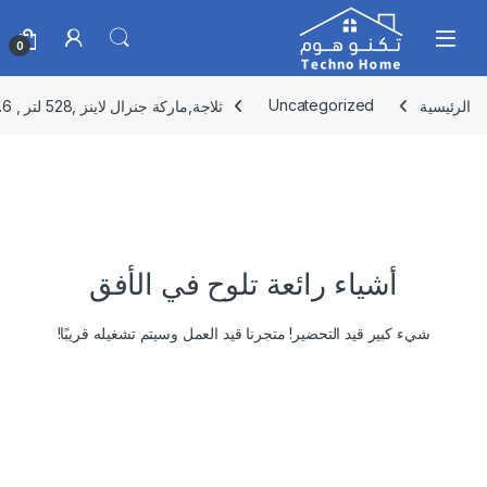
Skip to navigatio
Skip to conten
0
الرئيسية
Uncategorized
ثلاجة,ماركة جنرال لاينز ,528 لتر , 18.6 قدم استيل بخار,GLR528NF
أشياء رائعة تلوح في الأفق
شيء كبير قيد التحضير! متجرنا قيد العمل وسيتم تشغيله قريبًا!