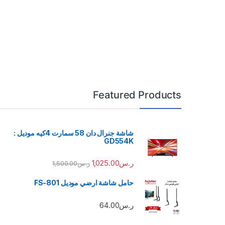
Featured Products
شاشة جنرال دان 58 سمارت 4كيه موديل :
GD554K
ر.س
1,025.00
ر.س
1,500.00
حامل شاشة ارضي موديل FS-801
ر.س
64.00