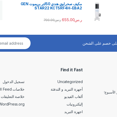
مكيف صحراوي هندي 50لتر بريموت GEN
STAR22 KCT5RF4H-EBA2
ر.س
655.00
ر.س
700.00
لى خصم على الشحن
Find it Fast
Uncategorized
تسجيل الدخول
أجهزة التبريد و التدفئة
خلاصات Feed الإدخالات
الأسبوع!
ألعاب الفيديو
خلاصة التعليقات
إليكترونيات
WordPress.org
اجهزة التبريد