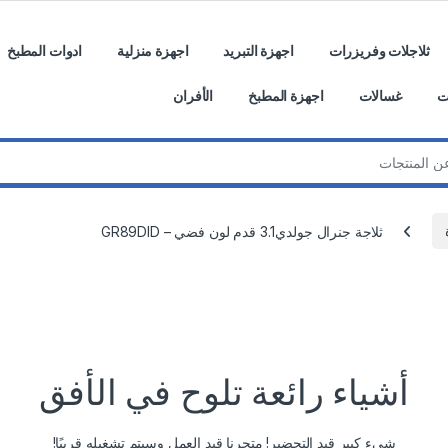
ثلاجلات وفريزرات
اجهزة التبريد
اجهزة منزلية
ادوات المطبخ
ت
غسالات
اجهزة المطبخ
الأفران
ثلاجة جنرال جولدي3.1 قدم لون فضي – GR89DID
أشياء رائعة تلوح في الأفق
شيء كبير قيد التحضير! متجرنا قيد العمل وسيتم تشغيله قريبًا!