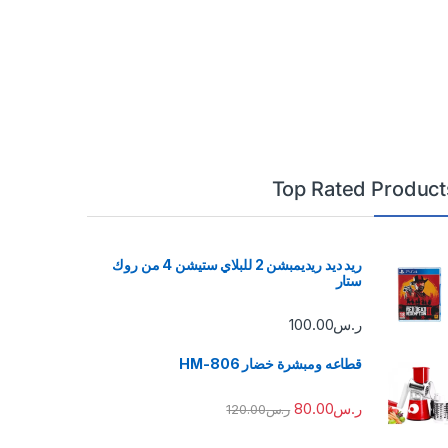
Top Rated Product
ريد ديد ريديمبشن 2 للبلاي ستيشن 4 من روك
ستار
ر.س
100.00
قطاعه ومبشرة خضار HM-806
ر.س
80.00
ر.س
120.00