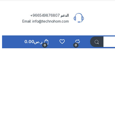
الدعم
⁦+966549876807⁩
Email: info@technohom.com
ر.س
0.00
0
0