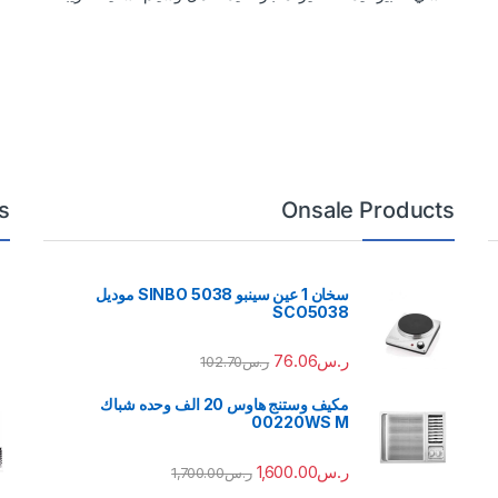
s
Onsale Products
سخان 1 عين سينبو 5038 SINBO موديل
SCO5038
ر.س
76.06
ر.س
102.70
مكيف وستنج هاوس 20 الف وحده شباك
00220WS M
ر.س
1,600.00
ر.س
1,700.00