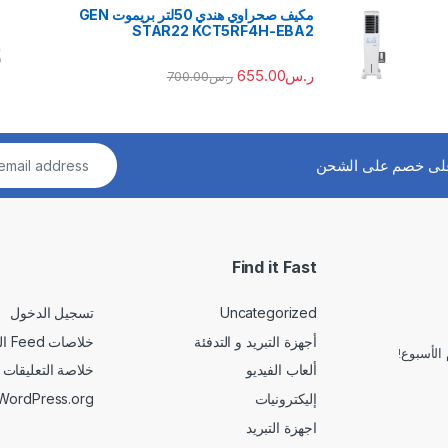
مكيف صحراوي هندي 50لتر بريموت GEN
STAR22 KCT5RF4H-EBA2
ر.س
655.00
ر.س
700.00
لى خصم على الشحن
Find it Fast
Uncategorized
تسجيل الدخول
أجهزة التبريد و التدفئة
خلاصات Feed الإدخالات
الأسبوع!
ألعاب الفيديو
خلاصة التعليقات
إليكترونيات
WordPress.org
اجهزة التبريد