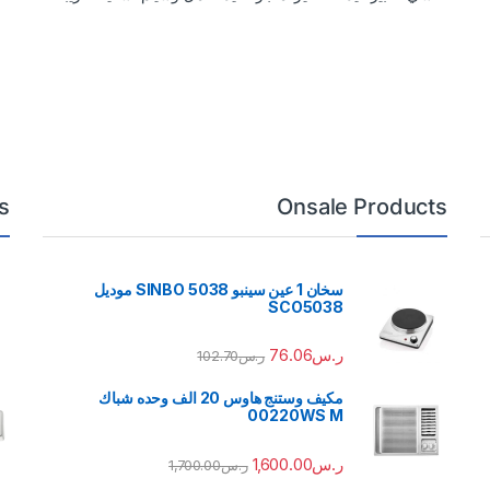
s
Onsale Products
سخان 1 عين سينبو 5038 SINBO موديل
SCO5038
ر.س
76.06
ر.س
102.70
مكيف وستنج هاوس 20 الف وحده شباك
00220WS M
ر.س
1,600.00
ر.س
1,700.00