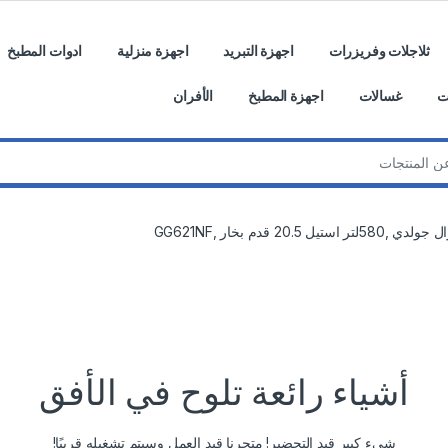
ثلاجلات وفريزرات
اجهزة التبريد
اجهزة منزلية
ادوات المطبخ
ت
غسالات
اجهزة المطبخ
الأفران
ل 20.5 قدم بخار ,GG621NF
أشياء رائعة تلوح في الأفق
شيء كبير قيد التحضير! متجرنا قيد العمل وسيتم تشغيله قريبًا!