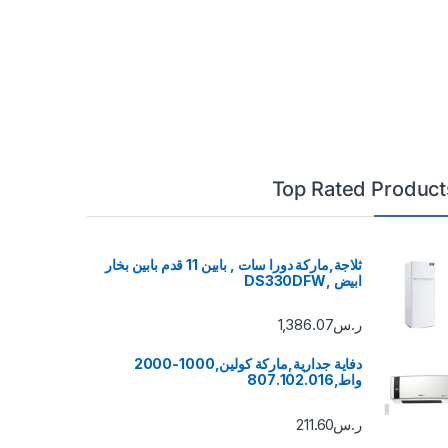
Top Rated Product
ثلاجة,ماركة دورا سات , بابين 11 قدم بابين بخار
ابيض ,DS330DFW
ر.س
1,386.07
دفاية جدارية,ماركة كولين,1000-2000
واط,807.102.016
ر.س
211.60