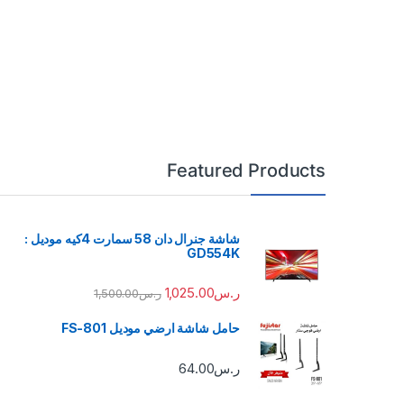
Featured Products
شاشة جنرال دان 58 سمارت 4كيه موديل :
GD554K
ر.س
1,025.00
ر.س
1,500.00
حامل شاشة ارضي موديل FS-801
ر.س
64.00