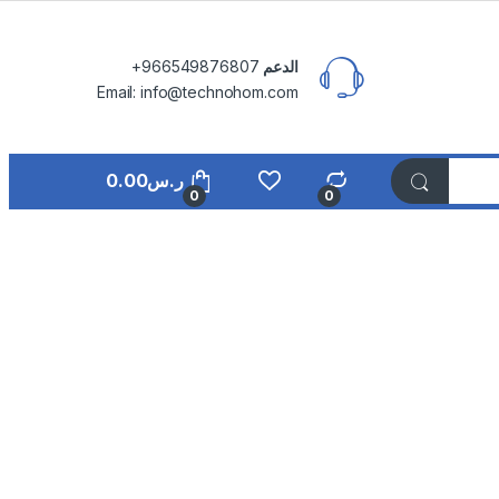
الدعم
⁦+966549876807⁩
Email: info@technohom.com
ر.س
0.00
0
0