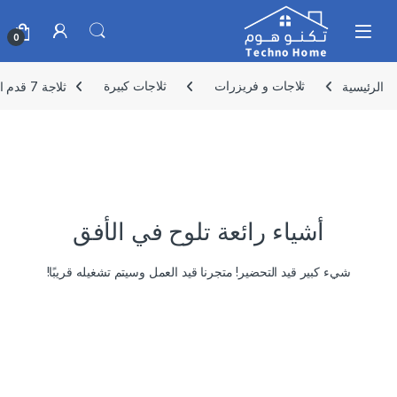
Skip to navigatio
Skip to conten
0
الرئيسية
ثلاجات و فريزرات
ثلاجات كبيرة
ثلاجة 7 قدم ابيض بخار KMF-197H -KMC
أشياء رائعة تلوح في الأفق
شيء كبير قيد التحضير! متجرنا قيد العمل وسيتم تشغيله قريبًا!