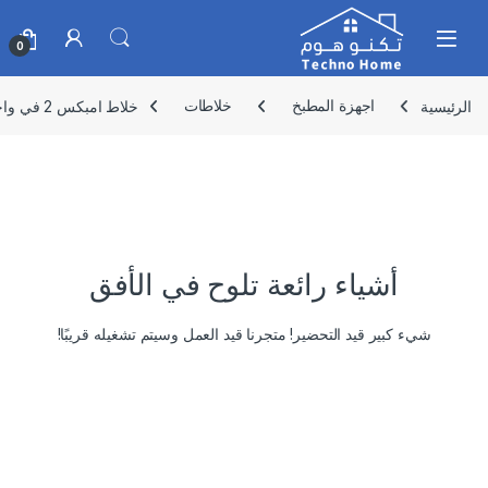
Skip to navigatio
Skip to conten
0
الرئيسية
اجهزة المطبخ
خلاطات
خلاط امبكس 2 في واحد ، 250 واط ، موديلBL 3501
أشياء رائعة تلوح في الأفق
شيء كبير قيد التحضير! متجرنا قيد العمل وسيتم تشغيله قريبًا!