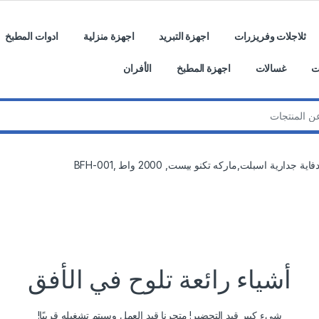
ثلاجلات وفريزرات
اجهزة التبريد
اجهزة منزلية
ادوات المطبخ
ت
غسالات
اجهزة المطبخ
الأفران
فاية جدارية اسبلت,ماركه تكنو بيست, 2000 واط ,BFH-001
أشياء رائعة تلوح في الأفق
شيء كبير قيد التحضير! متجرنا قيد العمل وسيتم تشغيله قريبًا!