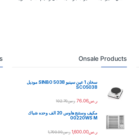
s
Onsale Products
سخان 1 عين سينبو 5038 SINBO موديل
SCO5038
ر.س
76.06
ر.س
102.70
مكيف وستنج هاوس 20 الف وحده شباك
00220WS M
ر.س
1,600.00
ر.س
1,700.00