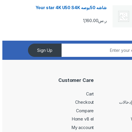
شاشه 50بوصه Your star 4K U50 S4K
ر.س
1,160.00
Sign Up
Customer Care
Cart
Checkout
Compare
Home v8 el
My account