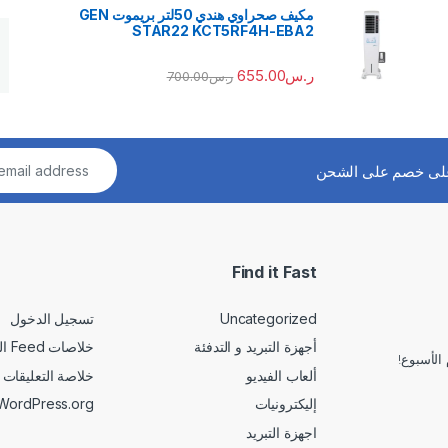
مكيف صحراوي هندي 50لتر بريموت GEN
STAR22 KCT5RF4H-EBA2
ر.س
655.00
ر.س
700.00
لى خصم على الشحن
Find it Fast
Uncategorized
تسجيل الدخول
أجهزة التبريد و التدفئة
خلاصات Feed الإدخالات
الأسبوع!
ألعاب الفيديو
خلاصة التعليقات
إليكترونيات
WordPress.org
اجهزة التبريد