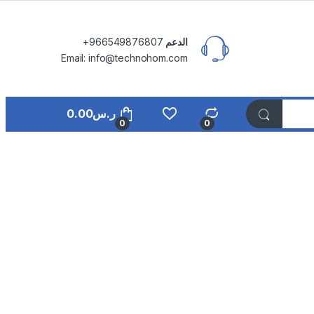
الدعم
⁦+966549876807⁩
Email: info@technohom.com
ر.س
0.00
0
0