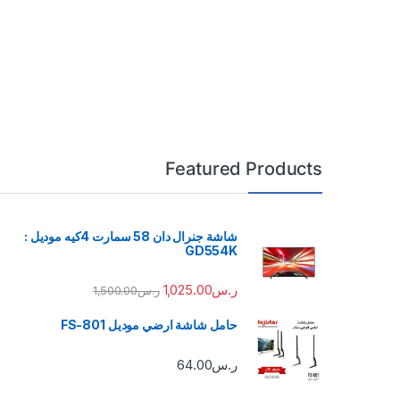
Featured Products
شاشة جنرال دان 58 سمارت 4كيه موديل :
GD554K
ر.س
1,025.00
ر.س
1,500.00
حامل شاشة ارضي موديل FS-801
ر.س
64.00