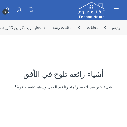
Skip to navigatio
Skip to conten
0
الرئيسية
دفايات
دفايات زيتية
دفاية زيت كولين 13 ريشة 2500 واط لون ابيض بديكور – 807.102.047
أشياء رائعة تلوح في الأفق
شيء كبير قيد التحضير! متجرنا قيد العمل وسيتم تشغيله قريبًا!