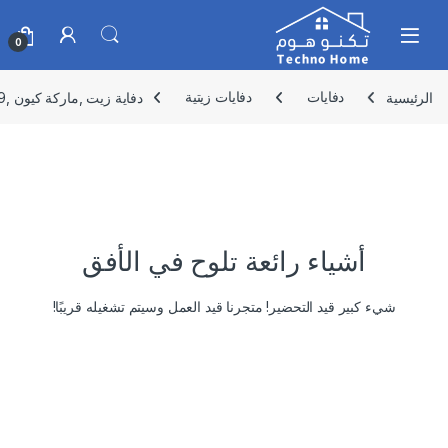
Skip to navigatio
Skip to conten
0
الرئيسية
دفايات
دفايات زيتية
دفاية زيت ,ماركة كيون ,9 ريشة بقوة تدفئة 2000 واط , KRH/1009
أشياء رائعة تلوح في الأفق
شيء كبير قيد التحضير! متجرنا قيد العمل وسيتم تشغيله قريبًا!