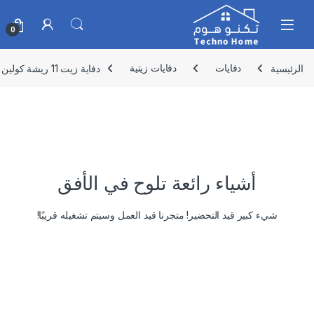
Skip to navigatio
Skip to conten
0
الرئيسية
دفايات
دفايات زيتية
دفاية زيت 11 ريشة كولين 2000 وات – أبيض 807102030
أشياء رائعة تلوح في الأفق
شيء كبير قيد التحضير! متجرنا قيد العمل وسيتم تشغيله قريبًا!