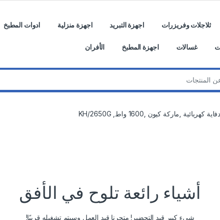
ثلاجلات وفريزرات
اجهزة التبريد
اجهزة منزلية
ادوات المطبخ
ت
غسالات
اجهزة المطبخ
الأفران
فاية كهربائية ,ماركة كيون ,1600 واط, KH/2650G
أشياء رائعة تلوح في الأفق
شيء كبير قيد التحضير! متجرنا قيد العمل وسيتم تشغيله قريبًا!