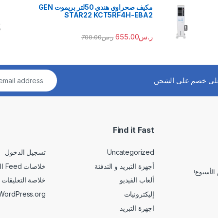
مكيف صحراوي هندي 50لتر بريموت GEN
STAR22 KCT5RF4H-EBA2
ر.س
655.00
ر.س
700.00
لى خصم على الشحن
Find it Fast
Uncategorized
تسجيل الدخول
أجهزة التبريد و التدفئة
خلاصات Feed الإدخالات
الأسبوع!
ألعاب الفيديو
خلاصة التعليقات
إليكترونيات
WordPress.org
اجهزة التبريد