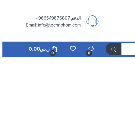
الدعم
⁦+966549876807⁩
Email: info@technohom.com
ر.س
0.00
0
0