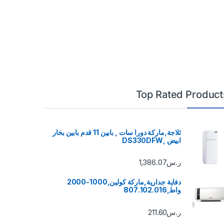
Top Rated Product
ثلاجة,ماركة دورا سات , بابين 11 قدم بابين بخار
ابيض ,DS330DFW
ر.س
1,386.07
دفاية جدارية,ماركة كولين,1000-2000
واط,807.102.016
ر.س
211.60