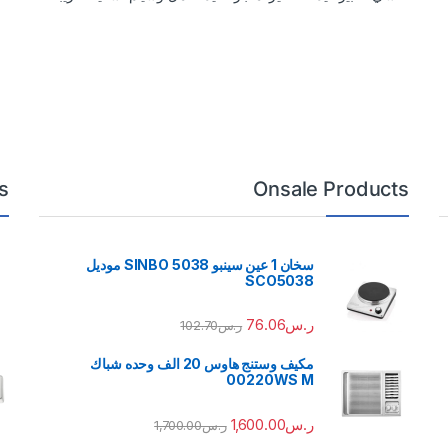
s
Onsale Products
سخان 1 عين سينبو 5038 SINBO موديل
SCO5038
ر.س
76.06
ر.س
102.70
مكيف وستنج هاوس 20 الف وحده شباك
00220WS M
ر.س
1,600.00
ر.س
1,700.00