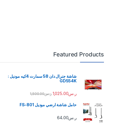
Featured Products
شاشة جنرال دان 58 سمارت 4كيه موديل :
GD554K
ر.س
1,025.00
ر.س
1,500.00
حامل شاشة ارضي موديل FS-801
ر.س
64.00