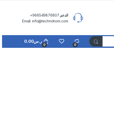
الدعم
⁦+966549876807⁩
Email: info@technohom.com
ر.س
0.00
0
0