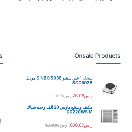
s
Onsale Products
سخان 1 عين سينبو 5038 SINBO موديل
SCO5038
ر.س
76.06
ر.س
102.70
مكيف وستنج هاوس 20 الف وحده شباك
00220WS M
ر.س
1,600.00
ر.س
1,700.00