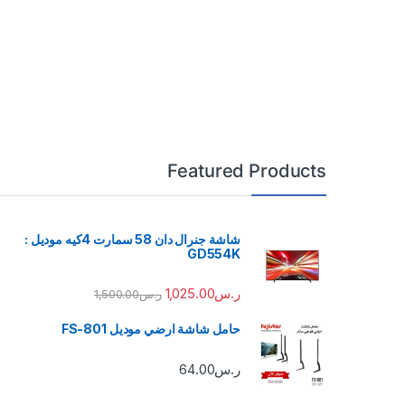
Featured Products
شاشة جنرال دان 58 سمارت 4كيه موديل :
GD554K
ر.س
1,025.00
ر.س
1,500.00
حامل شاشة ارضي موديل FS-801
ر.س
64.00