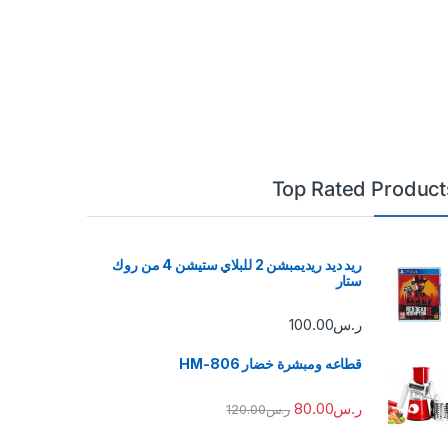
Top Rated Product
ريد ديد ريديمبشن 2 للبلاي ستيشن 4 من روك
ستار
ر.س
100.00
قطاعه ومبشرة خضار HM-806
ر.س
80.00
ر.س
120.00