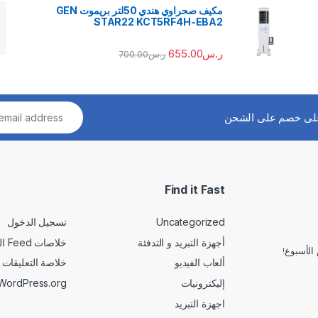
مكيف صحراوي هندي 50لتر بريموت GEN
STAR22 KCT5RF4H-EBA2
ر.س
655.00
ر.س
700.00
لى خصم على الشحن
Find it Fast
Uncategorized
تسجيل الدخول
أجهزة التبريد و التدفئة
خلاصات Feed الإدخالات
الأسبوع!
ألعاب الفيديو
خلاصة التعليقات
إليكترونيات
WordPress.org
اجهزة التبريد