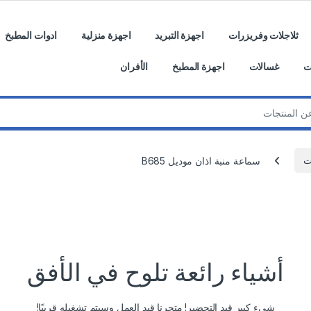
ثلاجلات وفريزرات
اجهزة التبريد
اجهزة منزلية
ادوات المطبخ
ت
غسالات
اجهزة المطبخ
الأفران
ت
سماعة منبة اذان موديل B685
أشياء رائعة تلوح في الأفق
شيء كبير قيد التحضير! متجرنا قيد العمل وسيتم تشغيله قريبًا!