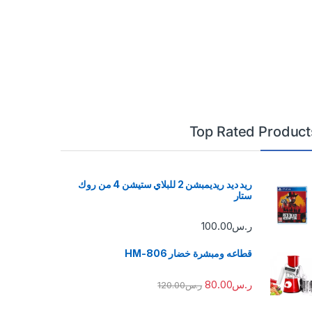
Top Rated Product
ريد ديد ريديمبشن 2 للبلاي ستيشن 4 من روك
ستار
ر.س
100.00
قطاعه ومبشرة خضار HM-806
ر.س
80.00
ر.س
120.00