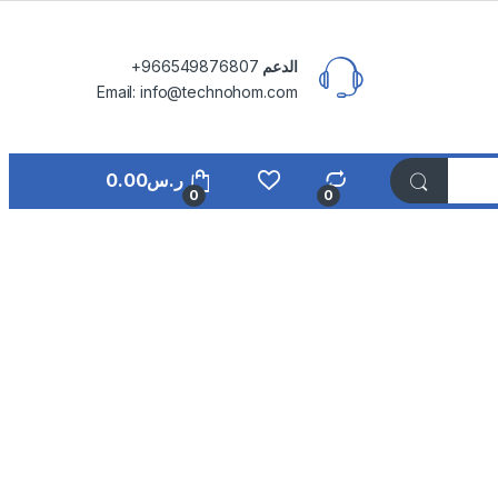
الدعم
⁦+966549876807⁩
Email: info@technohom.com
ر.س
0.00
0
0