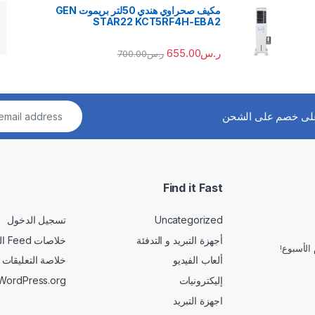
مكيف صحراوي هندي 50لتر بريموت GEN
STAR22 KCT5RF4H-EBA2
ر.س
655.00
ر.س
700.00
لى خصم على الشحن
Find it Fast
Uncategorized
تسجيل الدخول
أجهزة التبريد و التدفئة
خلاصات Feed الإدخالات
الأسبوع!
ألعاب الفيديو
خلاصة التعليقات
إليكترونيات
WordPress.org
اجهزة التبريد