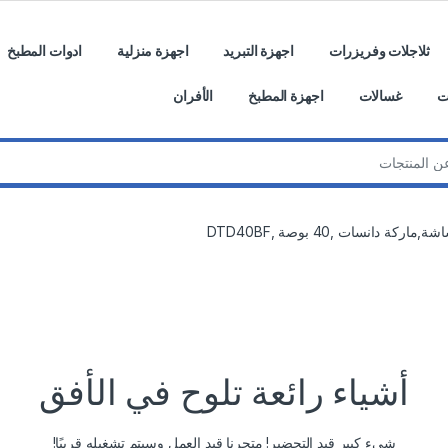
ثلاجلات وفريزرات
اجهزة التبريد
اجهزة منزلية
ادوات المطبخ
ت
غسالات
اجهزة المطبخ
الأفران
ة,ماركة دانسات ,40 بوصة ,DTD40BF
أشياء رائعة تلوح في الأفق
شيء كبير قيد التحضير! متجرنا قيد العمل وسيتم تشغيله قريبًا!