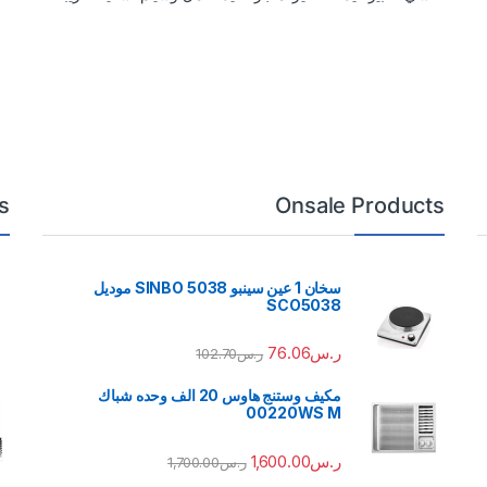
s
Onsale Products
سخان 1 عين سينبو 5038 SINBO موديل
SCO5038
ر.س
76.06
ر.س
102.70
مكيف وستنج هاوس 20 الف وحده شباك
00220WS M
ر.س
1,600.00
ر.س
1,700.00