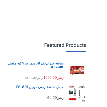
Featured Products
شاشة جنرال دان 58 سمارت 4كيه موديل :
GD554K
ر.س
1,025.00
ر.س
1,500.00
حامل شاشة ارضي موديل FS-801
ر.س
64.00