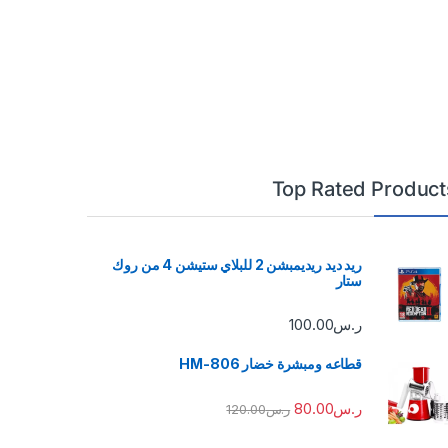
Top Rated Product
ريد ديد ريديمبشن 2 للبلاي ستيشن 4 من روك
ستار
ر.س
100.00
قطاعه ومبشرة خضار HM-806
ر.س
80.00
ر.س
120.00