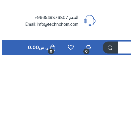
الدعم
⁦+966549876807⁩
Email: info@technohom.com
ر.س
0.00
0
0