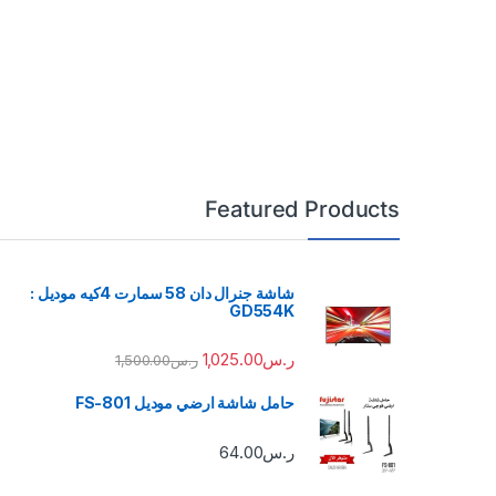
Featured Products
شاشة جنرال دان 58 سمارت 4كيه موديل :
GD554K
ر.س
1,025.00
ر.س
1,500.00
حامل شاشة ارضي موديل FS-801
ر.س
64.00