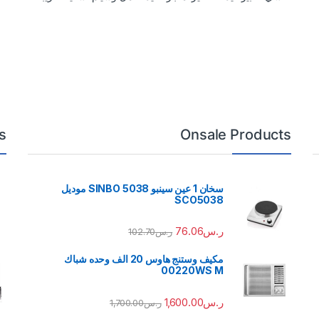
s
Onsale Products
سخان 1 عين سينبو 5038 SINBO موديل
SCO5038
ر.س
76.06
ر.س
102.70
مكيف وستنج هاوس 20 الف وحده شباك
00220WS M
ر.س
1,600.00
ر.س
1,700.00