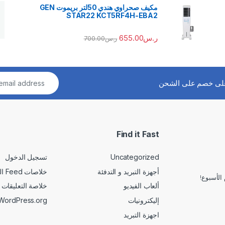
مكيف صحراوي هندي 50لتر بريموت GEN
STAR22 KCT5RF4H-EBA2
ر.س
655.00
ر.س
700.00
لى خصم على الشحن
Find it Fast
Uncategorized
تسجيل الدخول
أجهزة التبريد و التدفئة
خلاصات Feed الإدخالات
الأسبوع!
ألعاب الفيديو
خلاصة التعليقات
إليكترونيات
WordPress.org
اجهزة التبريد