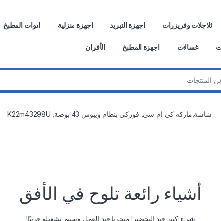
ثلاجلات وفريزرات
اجهزة التبريد
اجهزة منزلية
ادوات المطبخ
ت
غسالات
اجهزة المطبخ
الأفران
شاشة,ماركه كي ام سي, فوركي بنظام ويبوس 43 بوصة, K22m43298U
أشياء رائعة تلوح في الأفق
شيء كبير قيد التحضير! متجرنا قيد العمل وسيتم تشغيله قريبًا!