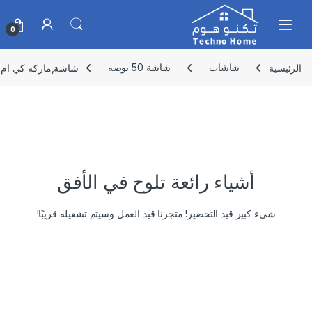
Skip to navigatio
Skip to conten
0
الرئيسية
شاشات
شاشة 50 بوصه
شاشة,ماركه كي ام سي, 50 بوصة سمارت فوركي نظام اندرويد رسيف
أشياء رائعة تلوح في الأفق
شيء كبير قيد التحضير! متجرنا قيد العمل وسيتم تشغيله قريبًا!