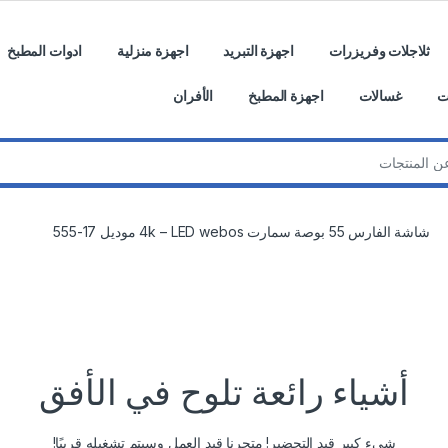
ثلاجلات وفريزرات
اجهزة التبريد
اجهزة منزلية
ادوات المطبخ
ت
غسالات
اجهزة المطبخ
الأفران
شاشة الفارس 55 بوصة سمارت 4k – LED webos موديل 17-555
أشياء رائعة تلوح في الأفق
شيء كبير قيد التحضير! متجرنا قيد العمل وسيتم تشغيله قريبًا!