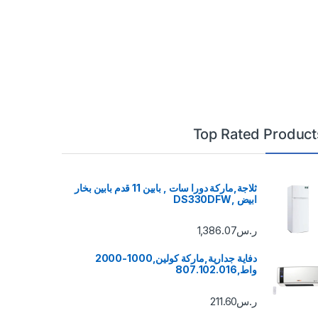
Top Rated Product
ثلاجة,ماركة دورا سات , بابين 11 قدم بابين بخار
ابيض ,DS330DFW
ر.س
1,386.07
دفاية جدارية,ماركة كولين,1000-2000
واط,807.102.016
ر.س
211.60