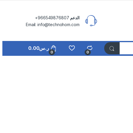
الدعم
⁦+966549876807⁩
Email: info@technohom.com
ر.س
0.00
0
0