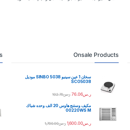
s
Onsale Products
سخان 1 عين سينبو 5038 SINBO موديل
SCO5038
ر.س
76.06
ر.س
102.70
مكيف وستنج هاوس 20 الف وحده شباك
00220WS M
ر.س
1,600.00
ر.س
1,700.00