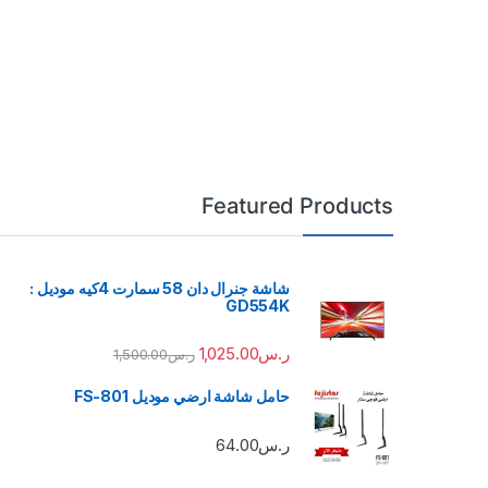
Featured Products
شاشة جنرال دان 58 سمارت 4كيه موديل :
GD554K
ر.س
1,025.00
ر.س
1,500.00
حامل شاشة ارضي موديل FS-801
ر.س
64.00