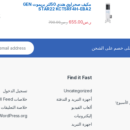
مكيف صحراوي هندي 50لتر بريموت GEN
STAR22 KCT5RF4H-EBA2
ر.س
655.00
ر.س
700.00
لى خصم على الشحن
Find it Fast
Uncategorized
تسجيل الدخول
أجهزة التبريد و التدفئة
خلاصات Feed الإدخالات
الأسبوع!
ألعاب الفيديو
خلاصة التعليقات
إليكترونيات
WordPress.org
اجهزة التبريد