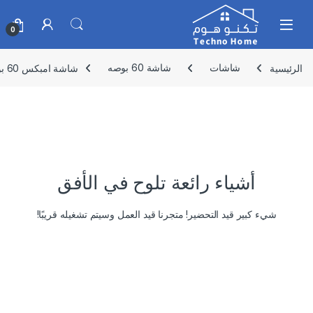
Skip to navigatio
Skip to conten
0
الرئيسية
شاشات
شاشة 60 بوصه
شاشة امبكس 60 بوصة سمارت فوركي اندرويد 13 – GLORIA 60 SMART
أشياء رائعة تلوح في الأفق
شيء كبير قيد التحضير! متجرنا قيد العمل وسيتم تشغيله قريبًا!