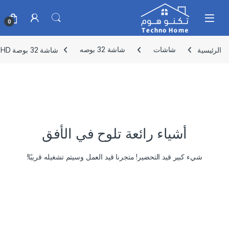
Skip to navigatio
Skip to conten
0
الرئيسية
شاشات
شاشة 32 بوصه
شاشة 32 بوصة MTC – MTCHD32NK24 HD
أشياء رائعة تلوح في الأفق
شيء كبير قيد التحضير! متجرنا قيد العمل وسيتم تشغيله قريبًا!