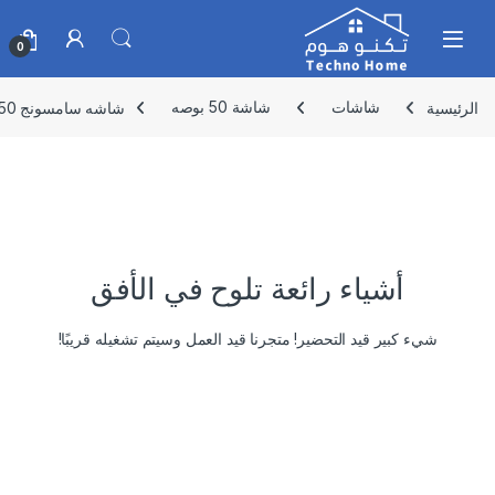
Skip to navigatio
Skip to conten
0
الرئيسية
شاشات
شاشة 50 بوصه
شاشه سامسونج 50 بوصه كريستال اسمارت فوركيه -UA50QU7000UXSA
أشياء رائعة تلوح في الأفق
شيء كبير قيد التحضير! متجرنا قيد العمل وسيتم تشغيله قريبًا!