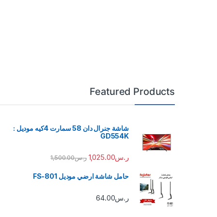
Featured Products
شاشة جنرال دان 58 سمارت 4كيه موديل :
GD554K
ر.س
1,025.00
ر.س
1,500.00
حامل شاشة ارضي موديل FS-801
ر.س
64.00