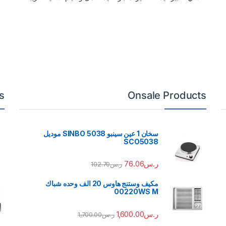
s
Onsale Products
سخان 1 عين سينبو 5038 SINBO موديل
SCO5038
ر.س
76.06
ر.س
102.70
مكيف وستنج هاوس 20 الف وحده شباك
00220WS M
ر.س
1,600.00
ر.س
1,700.00