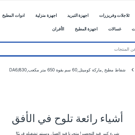
ثلاجلات وفريزرات
اجهزة التبريد
اجهزة منزلية
ادوات المطبخ
ت
غسالات
اجهزة المطبخ
الأفران
شفاط مطبخ ,ماركة كوميتل,60 سم بقوة 650 متر مكعب,DA6/830
أشياء رائعة تلوح في الأفق
شيء كبير قيد التحضير! متجرنا قيد العمل وسيتم تشغيله قريبًا!