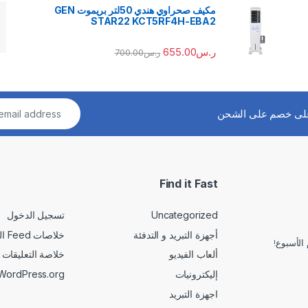
مكيف صحراوي هندي 50لتر بريموت GEN
STAR22 KCT5RF4H-EBA2
ر.س
655.00
ر.س
700.00
لى خصم على الشحن
Find it Fast
Uncategorized
تسجيل الدخول
أجهزة التبريد و التدفئة
خلاصات Feed الإدخالات
الأسبوع!
ألعاب الفيديو
خلاصة التعليقات
إليكترونيات
WordPress.org
اجهزة التبريد