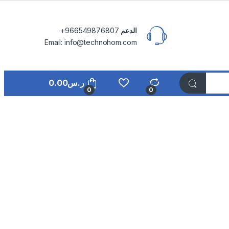
الدعم
⁦+966549876807⁩
Email: info@technohom.com
ر.س
0.00
0
0