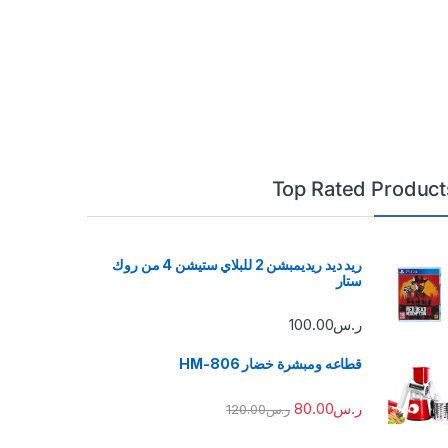
Top Rated Product
ريد ديد ريديمبشن 2 للبلاي ستيشن 4 من روك
ستار
ر.س
100.00
قطاعه ومبشرة خضار HM-806
ر.س
80.00
ر.س
120.00