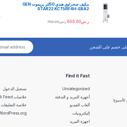
مكيف صحراوي هندي 50لتر بريموت GEN
STAR22 KCT5RF4H-EBA2
ر.س
655.00
ر.س
700.00
لى خصم على الشحن
Find it Fast
Uncategorized
تسجيل الدخول
أجهزة التبريد و التدفئة
خلاصات Feed الإدخالات
الأسبوع!
ألعاب الفيديو
خلاصة التعليقات
إليكترونيات
WordPress.org
اجهزة التبريد