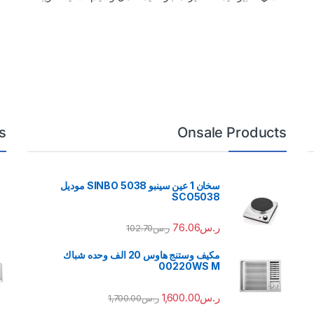
s
Onsale Products
سخان 1 عين سينبو 5038 SINBO موديل
SCO5038
ر.س
76.06
ر.س
102.70
مكيف وستنج هاوس 20 الف وحده شباك
00220WS M
ر.س
1,600.00
ر.س
1,700.00