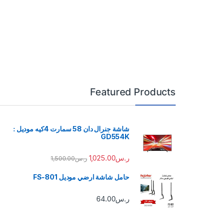
Featured Products
شاشة جنرال دان 58 سمارت 4كيه موديل :
GD554K
ر.س
1,025.00
ر.س
1,500.00
حامل شاشة ارضي موديل FS-801
ر.س
64.00