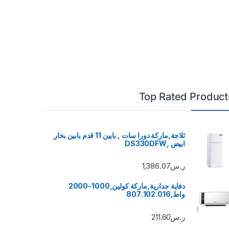
Top Rated Product
ثلاجة,ماركة دورا سات , بابين 11 قدم بابين بخار
ابيض ,DS330DFW
ر.س
1,386.07
دفاية جدارية,ماركة كولين,1000-2000
واط,807.102.016
ر.س
211.60