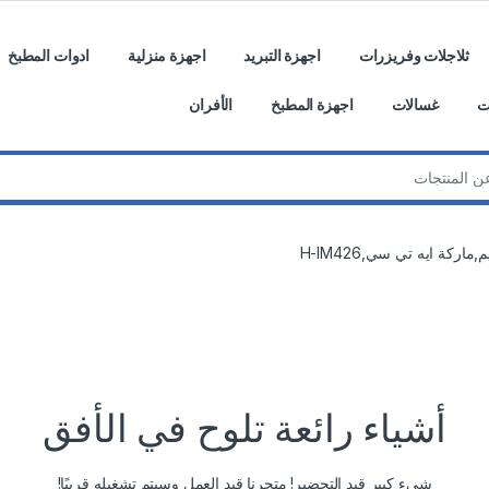
ثلاجلات وفريزرات
اجهزة التبريد
اجهزة منزلية
ادوات المطبخ
ت
غسالات
اجهزة المطبخ
الأفران
اركة ايه تي سي,H-IM426
أشياء رائعة تلوح في الأفق
شيء كبير قيد التحضير! متجرنا قيد العمل وسيتم تشغيله قريبًا!