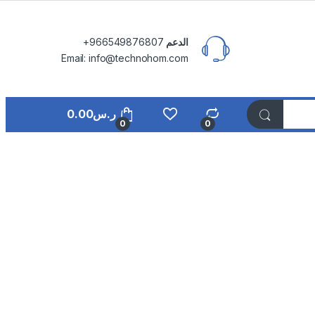
الدعم
⁦+966549876807⁩
Email: info@technohom.com
ر.س
0.00
0
0