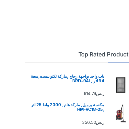
Top Rated Product
باب واحد بواجهة زجاج ,ماركة تكنو بيست,سعة
94 لتر ,BRD-94L
ر.س
614.79
مكنسة برميل, ماركة هام , 2000 واط 25 لتر
,HM-VC18-25
ر.س
356.50