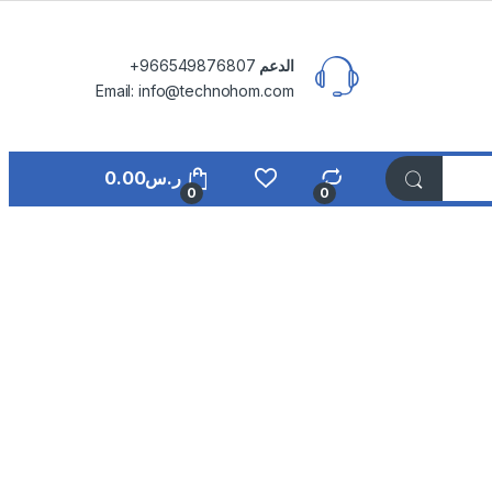
الدعم
⁦+966549876807⁩
Email: info@technohom.com
ر.س
0.00
0
0