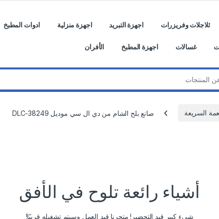
ثلاجلات وفريزرات
اجهزة التبريد
اجهزة منزلية
ادوات المطبخ
ت
غسالات
اجهزة المطبخ
الأفران
عمة السريعة
صانع بلح الشام من دي ال سي موديل DLC-38249
أشياء رائعة تلوح في الأفق
شيء كبير قيد التحضير! متجرنا قيد العمل وسيتم تشغيله قريبًا!