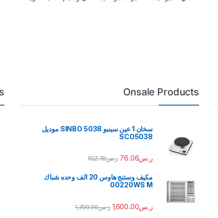
s
Onsale Products
سخان 1 عين سينبو 5038 SINBO موديل
SCO5038
ر.س
76.06
ر.س
102.70
مكيف وستنج هاوس 20 الف وحده شباك
00220WS M
ر.س
1,600.00
ر.س
1,700.00