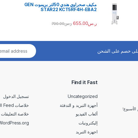
مكيف صحراوي هندي 50لتر بريموت GEN
STAR22 KCT5RF4H-EBA2
ر.س
655.00
ر.س
700.00
لى خصم على الشحن
Find it Fast
Uncategorized
تسجيل الدخول
أجهزة التبريد و التدفئة
خلاصات Feed الإدخالات
الأسبوع!
ألعاب الفيديو
خلاصة التعليقات
إليكترونيات
WordPress.org
اجهزة التبريد