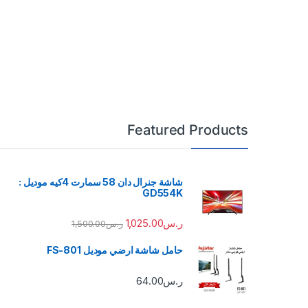
Featured Products
شاشة جنرال دان 58 سمارت 4كيه موديل :
GD554K
ر.س
1,025.00
ر.س
1,500.00
حامل شاشة ارضي موديل FS-801
ر.س
64.00