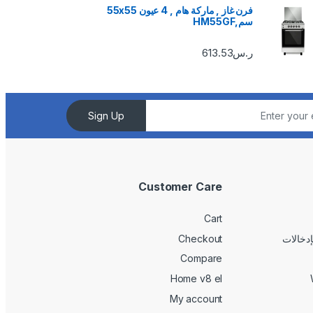
فرن غاز , ماركة هام , 4 عيون 55x55
سم,HM55GF
ر.س
613.53
Sign Up
Customer Care
Cart
Checkout
Compare
Home v8 el
My account