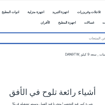
ثلاجلات وفريزرات
اجهزة التبريد
اجهزة منزلية
ادوات المطبخ
ت
غسالات
اجهزة المطبخ
الأفران
ه 9 كيلو ,DAN9TW
أشياء رائعة تلوح في الأفق
شيء كبير قيد التحضير! متجرنا قيد العمل وسيتم تشغيله قريبًا!