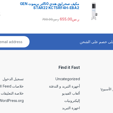
مكيف صحراوي هندي 50لتر بريموت GEN
STAR22 KCT5RF4H-EBA2
ر.س
655.00
ر.س
700.00
لى خصم على الشحن
Find it Fast
Uncategorized
تسجيل الدخول
أجهزة التبريد و التدفئة
خلاصات Feed الإدخالات
الأسبوع!
ألعاب الفيديو
خلاصة التعليقات
إليكترونيات
WordPress.org
اجهزة التبريد