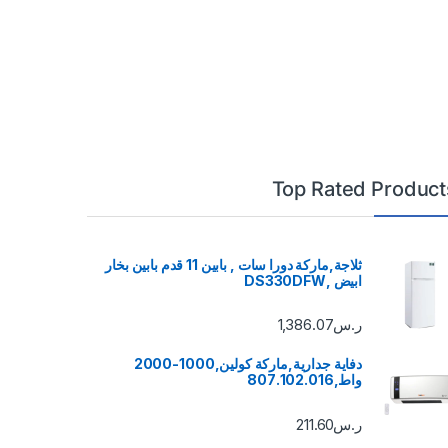
Top Rated Product
ثلاجة,ماركة دورا سات , بابين 11 قدم بابين بخار
ابيض ,DS330DFW
ر.س
1,386.07
دفاية جدارية,ماركة كولين,1000-2000
واط,807.102.016
ر.س
211.60