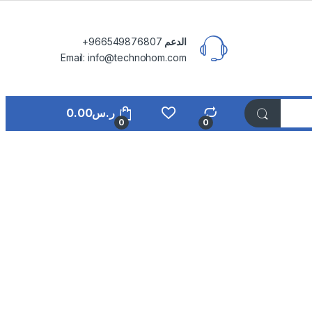
الدعم
⁦+966549876807⁩
Email: info@technohom.com
ر.س
0.00
0
0