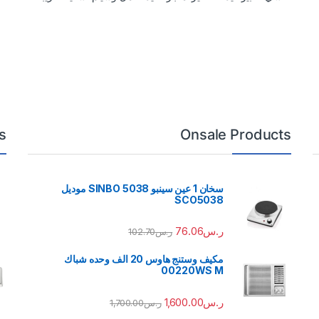
s
Onsale Products
سخان 1 عين سينبو 5038 SINBO موديل
SCO5038
ر.س
76.06
ر.س
102.70
مكيف وستنج هاوس 20 الف وحده شباك
00220WS M
ر.س
1,600.00
ر.س
1,700.00