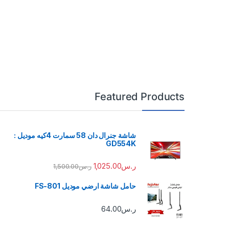
Featured Products
شاشة جنرال دان 58 سمارت 4كيه موديل :
GD554K
ر.س
1,025.00
ر.س
1,500.00
حامل شاشة ارضي موديل FS-801
ر.س
64.00