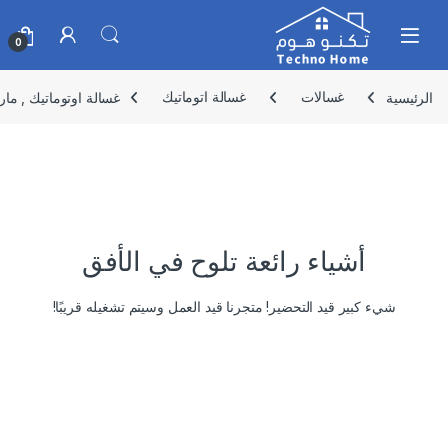
Skip to navigatio
Skip to conten
0
الرئيسية
غسالات
غسالة اتوماتيك
غسالة اوتوماتيك , ماركة ارو , 13 كي
أشياء رائعة تلوح في الأفق
شيء كبير قيد التحضير! متجرنا قيد العمل وسيتم تشغيله قريبًا!