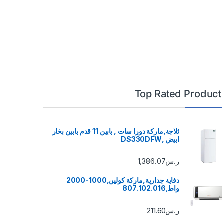
Top Rated Product
ثلاجة,ماركة دورا سات , بابين 11 قدم بابين بخار
ابيض ,DS330DFW
ر.س
1,386.07
دفاية جدارية,ماركة كولين,1000-2000
واط,807.102.016
ر.س
211.60