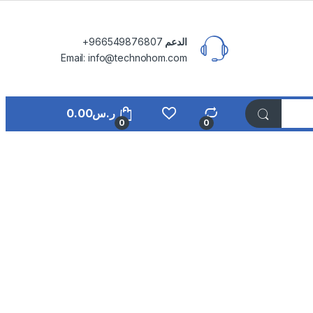
الدعم
⁦+966549876807⁩
Email: info@technohom.com
ر.س
0.00
0
0