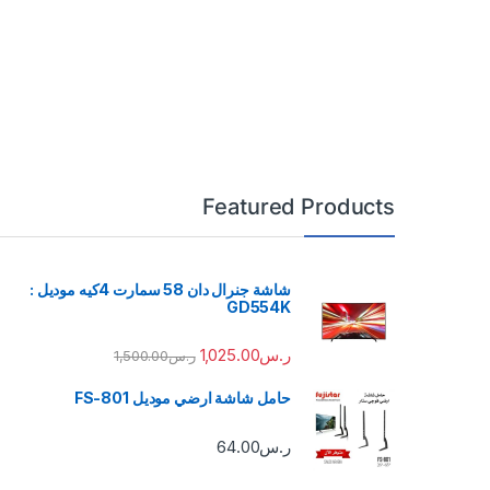
Featured Products
شاشة جنرال دان 58 سمارت 4كيه موديل :
GD554K
ر.س
1,025.00
ر.س
1,500.00
حامل شاشة ارضي موديل FS-801
ر.س
64.00