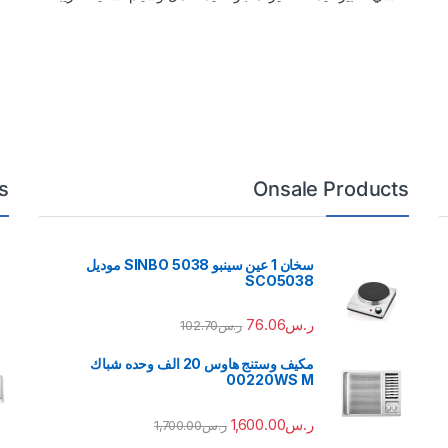
s
Onsale Products
سخان 1 عين سينبو 5038 SINBO موديل
SCO5038
ر.س
76.06
ر.س
102.70
مكيف وستنج هاوس 20 الف وحده شباك
00220WS M
ر.س
1,600.00
ر.س
1,700.00