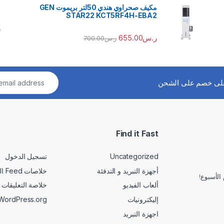
مكيف صحراوي هندي 50لتر بريموت GEN
STAR22 KCT5RF4H-EBA2
ر.س
655.00
ر.س
700.00
لى خصم على الشحن
Find it Fast
Uncategorized
تسجيل الدخول
أجهزة التبريد و التدفئة
خلاصات Feed الإدخالات
الأسبوع!
ألعاب الفيديو
خلاصة التعليقات
إليكترونيات
WordPress.org
اجهزة التبريد