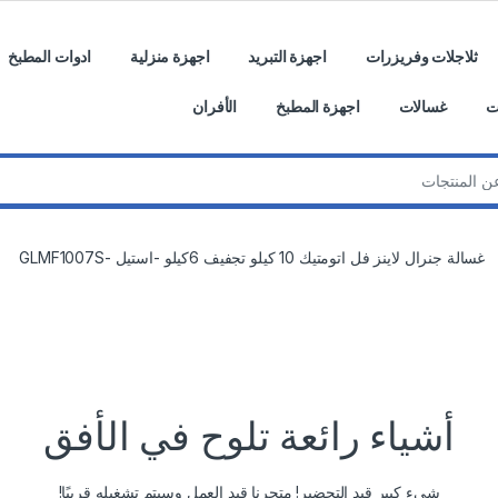
ثلاجلات وفريزرات
اجهزة التبريد
اجهزة منزلية
ادوات المطبخ
ت
غسالات
اجهزة المطبخ
الأفران
غسالة جنرال لاينز فل اتومتيك 10 كيلو تجفيف 6كيلو -استيل -GLMF1007S
أشياء رائعة تلوح في الأفق
شيء كبير قيد التحضير! متجرنا قيد العمل وسيتم تشغيله قريبًا!