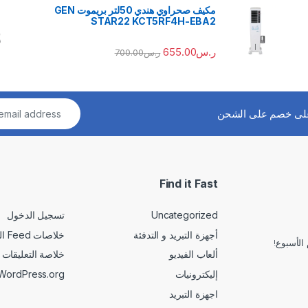
مكيف صحراوي هندي 50لتر بريموت GEN
STAR22 KCT5RF4H-EBA2
ر.س
655.00
ر.س
700.00
لى خصم على الشحن
Find it Fast
Uncategorized
تسجيل الدخول
أجهزة التبريد و التدفئة
خلاصات Feed الإدخالات
الأسبوع!
ألعاب الفيديو
خلاصة التعليقات
إليكترونيات
WordPress.org
اجهزة التبريد