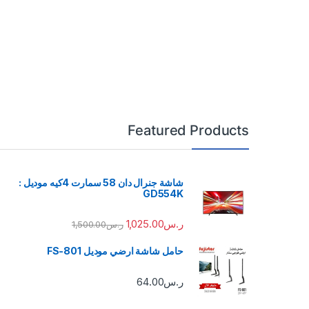
Featured Products
شاشة جنرال دان 58 سمارت 4كيه موديل :
GD554K
ر.س
1,025.00
ر.س
1,500.00
حامل شاشة ارضي موديل FS-801
ر.س
64.00