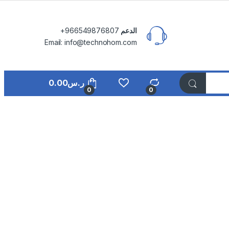
الدعم
⁦+966549876807⁩
Email: info@technohom.com
ر.س
0.00
0
0