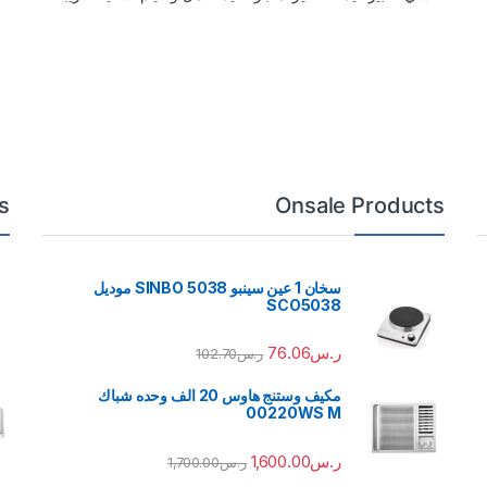
s
Onsale Products
سخان 1 عين سينبو 5038 SINBO موديل
SCO5038
ر.س
76.06
ر.س
102.70
مكيف وستنج هاوس 20 الف وحده شباك
00220WS M
ر.س
1,600.00
ر.س
1,700.00