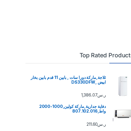
Top Rated Product
ثلاجة,ماركة دورا سات , بابين 11 قدم بابين بخار
ابيض ,DS330DFW
ر.س
1,386.07
دفاية جدارية,ماركة كولين,1000-2000
واط,807.102.016
ر.س
211.60