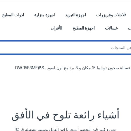
ثلاجلات وفريزرات
اجهزة التبريد
اجهزة منزلية
ادوات المطبخ
ت
غسالات
اجهزة المطبخ
الأفران
غسالة صحون توشيبا 15 مكان و 8 برنامج لون اسود -DW-15F3ME(BS
أشياء رائعة تلوح في الأفق
شيء كبير قيد التحضير! متجرنا قيد العمل وسيتم تشغيله قريبًا!