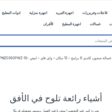
ثلاجلات وفريزرات
اجهزة التبريد
اجهزة منزلية
ادوات المطبخ
ت
غسالات
اجهزة المطبخ
الأفران
غسالة صحون كاندي 6 برامج – 13 مكان – واي فاي – ابيض -CDPN2D360PWZ-19
أشياء رائعة تلوح في الأفق
شيء كبير قيد التحضير! متجرنا قيد العمل وسيتم تشغيله قريبًا!