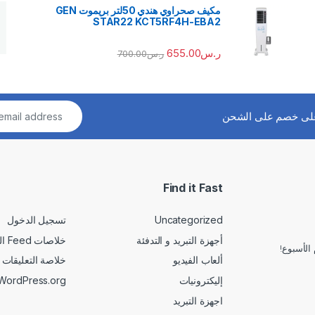
مكيف صحراوي هندي 50لتر بريموت GEN
STAR22 KCT5RF4H-EBA2
ر.س
655.00
ر.س
700.00
لى خصم على الشحن
Find it Fast
Uncategorized
تسجيل الدخول
أجهزة التبريد و التدفئة
خلاصات Feed الإدخالات
الأسبوع!
ألعاب الفيديو
خلاصة التعليقات
إليكترونيات
WordPress.org
اجهزة التبريد