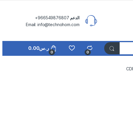
الدعم
⁦+966549876807⁩
Email: info@technohom.com
ر.س
0.00
0
0