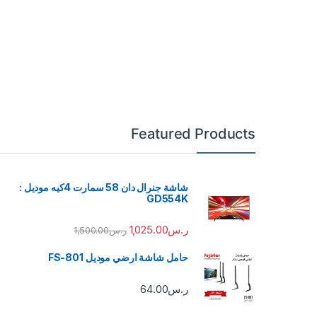
Featured Products
شاشة جنرال دان 58 سمارت 4كيه موديل :
GD554K
ر.س
1,025.00
ر.س
1,500.00
حامل شاشة ارضي موديل FS-801
ر.س
64.00