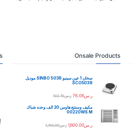
s
Onsale Products
سخان 1 عين سينبو 5038 SINBO موديل
SCO5038
ر.س
76.06
ر.س
102.70
مكيف وستنج هاوس 20 الف وحده شباك
00220WS M
ر.س
1,600.00
ر.س
1,700.00