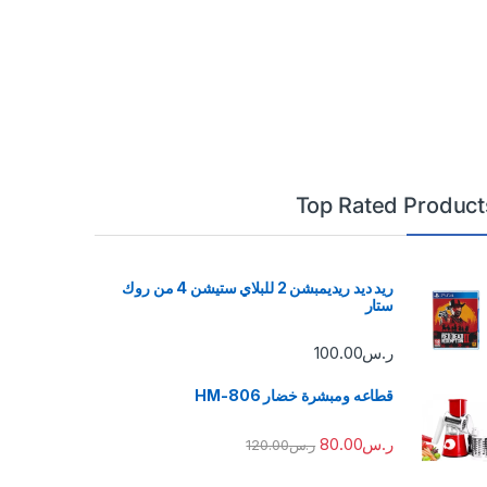
Top Rated Product
ريد ديد ريديمبشن 2 للبلاي ستيشن 4 من روك
ستار
ر.س
100.00
قطاعه ومبشرة خضار HM-806
ر.س
80.00
ر.س
120.00