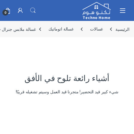
Skip to navigatio
Skip to conten
0
الرئيسية
غسالات
غسالة اتوماتيك
غسالة ملابس جنرال جولدي 9 كيلو تعبئة علوي
أشياء رائعة تلوح في الأفق
شيء كبير قيد التحضير! متجرنا قيد العمل وسيتم تشغيله قريبًا!