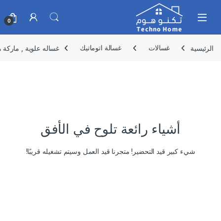
Skip to navigatio
Skip to conten
0
الرئيسية
غسالات
غسالة اتوماتيك
غساله علوية , ماركة هام ,12 كيلو,
أشياء رائعة تلوح في الأفق
شيء كبير قيد التحضير! متجرنا قيد العمل وسيتم تشغيله قريبًا!