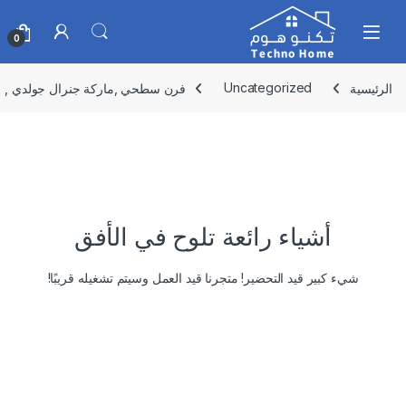
Skip to navigatio
Skip to conten
0
الرئيسية
Uncategorized
فرن سطحي ,ماركة جنرال جولدي , 5 عيون غاز 90 سم ,GGH5FSV
أشياء رائعة تلوح في الأفق
شيء كبير قيد التحضير! متجرنا قيد العمل وسيتم تشغيله قريبًا!