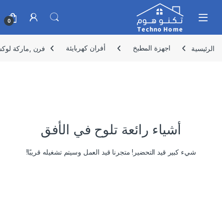
Skip to navigatio
Skip to conten
0
الرئيسية
اجهزة المطبخ
أفران كهربايئة
فرن ,ماركة لوكسيل ,45 لتر 1800 وا
أشياء رائعة تلوح في الأفق
شيء كبير قيد التحضير! متجرنا قيد العمل وسيتم تشغيله قريبًا!