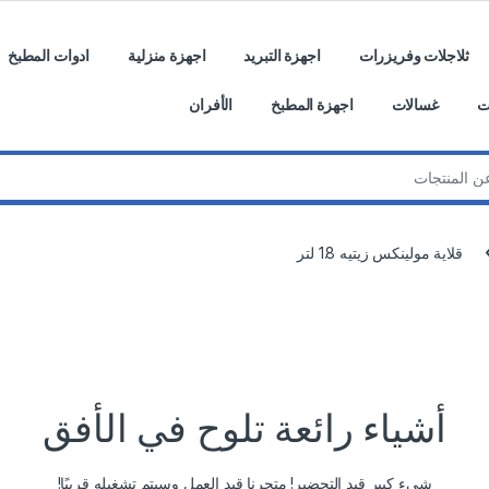
ثلاجلات وفريزرات
اجهزة التبريد
اجهزة منزلية
ادوات المطبخ
ت
غسالات
اجهزة المطبخ
الأفران
قلاية مولينكس زيتيه 1.8 لتر
أشياء رائعة تلوح في الأفق
شيء كبير قيد التحضير! متجرنا قيد العمل وسيتم تشغيله قريبًا!