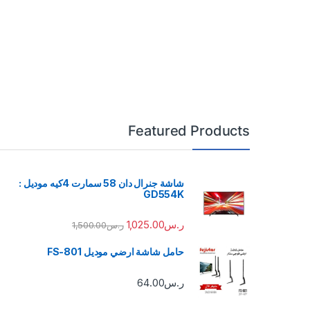
Featured Products
شاشة جنرال دان 58 سمارت 4كيه موديل :
GD554K
ر.س
1,025.00
ر.س
1,500.00
حامل شاشة ارضي موديل FS-801
ر.س
64.00