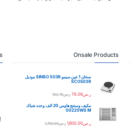
s
Onsale Products
سخان 1 عين سينبو 5038 SINBO موديل
SCO5038
ر.س
76.06
ر.س
102.70
مكيف وستنج هاوس 20 الف وحده شباك
00220WS M
ر.س
1,600.00
ر.س
1,700.00