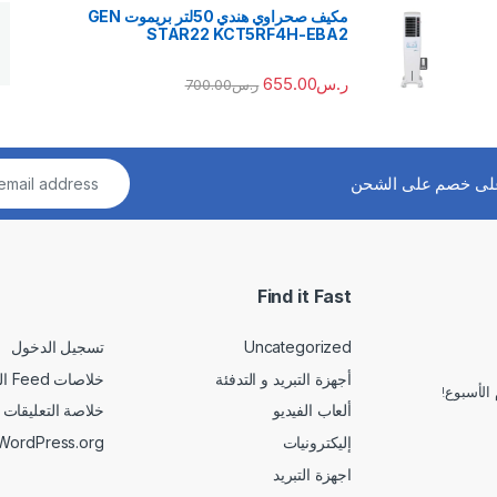
مكيف صحراوي هندي 50لتر بريموت GEN
STAR22 KCT5RF4H-EBA2
ر.س
655.00
ر.س
700.00
لى خصم على الشحن
Find it Fast
Uncategorized
تسجيل الدخول
أجهزة التبريد و التدفئة
خلاصات Feed الإدخالات
الأسبوع!
ألعاب الفيديو
خلاصة التعليقات
إليكترونيات
WordPress.org
اجهزة التبريد