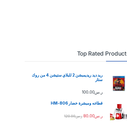
Top Rated Product
ريد ديد ريديمبشن 2 للبلاي ستيشن 4 من روك
ستار
ر.س
100.00
قطاعه ومبشرة خضار HM-806
ر.س
80.00
ر.س
120.00