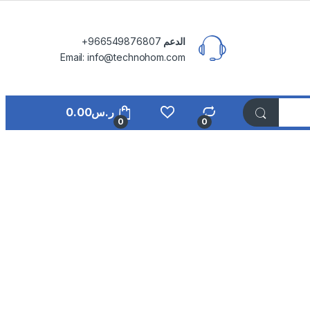
الدعم
⁦+966549876807⁩
Email: info@technohom.com
ر.س
0.00
0
0