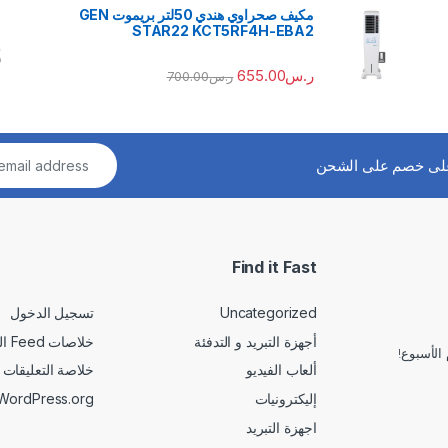
مكيف صحراوي هندي 50لتر بريموت GEN
STAR22 KCT5RF4H-EBA2
ر.س
655.00
ر.س
700.00
لى خصم على الشحن
Find it Fast
Uncategorized
تسجيل الدخول
أجهزة التبريد و التدفئة
خلاصات Feed الإدخالات
الأسبوع!
ألعاب الفيديو
خلاصة التعليقات
إليكترونيات
WordPress.org
اجهزة التبريد