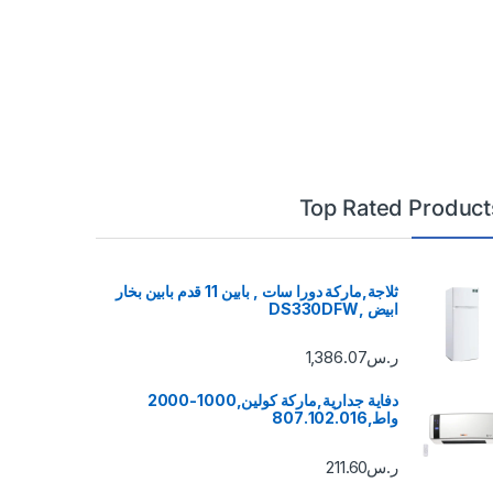
Top Rated Product
ثلاجة,ماركة دورا سات , بابين 11 قدم بابين بخار
ابيض ,DS330DFW
ر.س
1,386.07
دفاية جدارية,ماركة كولين,1000-2000
واط,807.102.016
ر.س
211.60