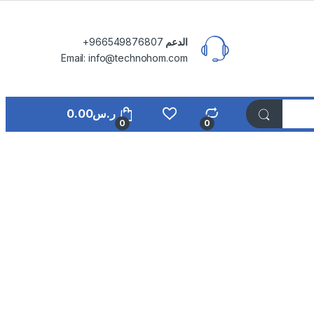
الدعم
⁦+966549876807⁩
Email: info@technohom.com
ر.س
0.00
0
0