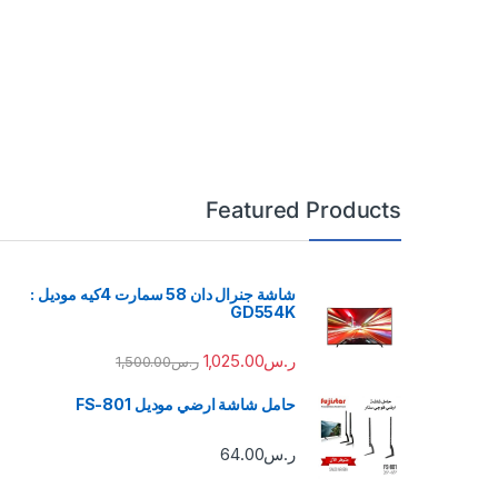
Featured Products
شاشة جنرال دان 58 سمارت 4كيه موديل :
GD554K
ر.س
1,025.00
ر.س
1,500.00
حامل شاشة ارضي موديل FS-801
ر.س
64.00