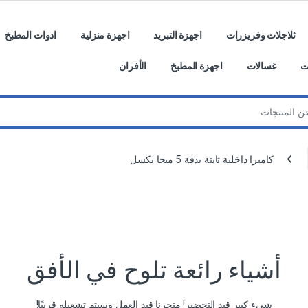
ثلاجلات وفريزرات
اجهزة التبريد
اجهزة منزلية
ادوات المطبخ
ت
غسالات
اجهزة المطبخ
الأفران
كاميرا داخلية ثابتة بدقة 5 ميجا بكسل
أشياء رائعة تلوح في الأفق
شيء كبير قيد التحضير! متجرنا قيد العمل وسيتم تشغيله قريبًا!