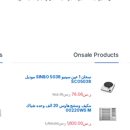
s
Onsale Products
سخان 1 عين سينبو 5038 SINBO موديل
SCO5038
ر.س
76.06
ر.س
102.70
مكيف وستنج هاوس 20 الف وحده شباك
00220WS M
ر.س
1,600.00
ر.س
1,700.00