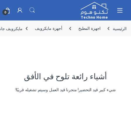
Skip to navigatio
Skip to conten
0
الرئيسية
اجهزة المطبخ
أجهزة مايكرويف
مايكرويف جانو 25لتر فضي ديجتال JANO 1205 موديل 
أشياء رائعة تلوح في الأفق
شيء كبير قيد التحضير! متجرنا قيد العمل وسيتم تشغيله قريبًا!