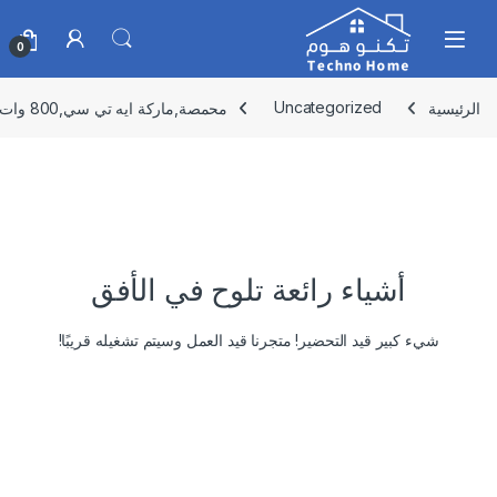
Skip to navigatio
Skip to conten
0
الرئيسية
Uncategorized
محمصة,ماركة ايه تي سي,800 وات2 شريحة,H-ST015
أشياء رائعة تلوح في الأفق
شيء كبير قيد التحضير! متجرنا قيد العمل وسيتم تشغيله قريبًا!