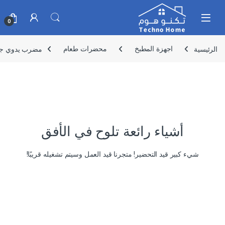
Skip to navigatio
Skip to conten
0
الرئيسية
اجهزة المطبخ
محضرات طعام
مضرب يدوي جانو 5 سرعات 120واط مودي
أشياء رائعة تلوح في الأفق
شيء كبير قيد التحضير! متجرنا قيد العمل وسيتم تشغيله قريبًا!