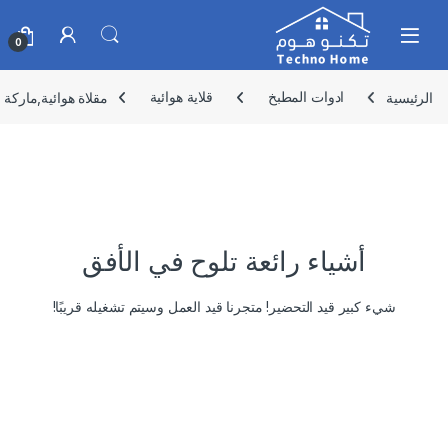
Skip to navigatio
Skip to conten
0
الرئيسية
ادوات المطبخ
قلاية هوائية
مقلاة هوائية,ماركة نادكو,3.5 لتر 1500 وا
أشياء رائعة تلوح في الأفق
شيء كبير قيد التحضير! متجرنا قيد العمل وسيتم تشغيله قريبًا!