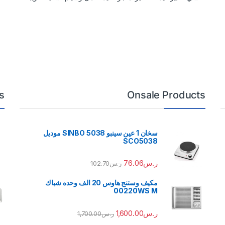
s
Onsale Products
سخان 1 عين سينبو 5038 SINBO موديل
SCO5038
ر.س
76.06
ر.س
102.70
مكيف وستنج هاوس 20 الف وحده شباك
00220WS M
ر.س
1,600.00
ر.س
1,700.00