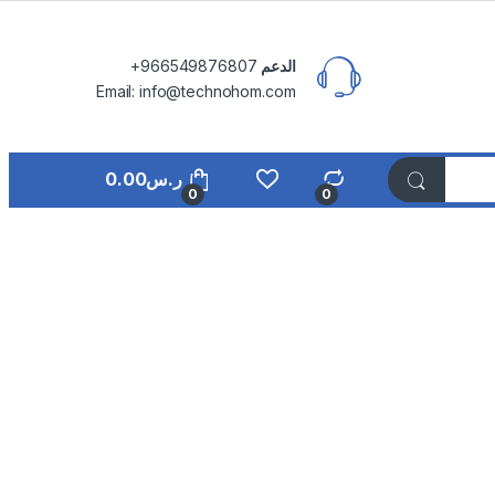
الدعم
⁦+966549876807⁩
Email: info@technohom.com
ر.س
0.00
0
0