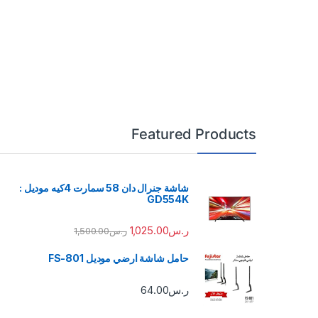
Featured Products
شاشة جنرال دان 58 سمارت 4كيه موديل :
GD554K
ر.س
1,025.00
ر.س
1,500.00
حامل شاشة ارضي موديل FS-801
ر.س
64.00