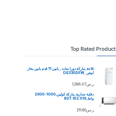
Top Rated Product
ثلاجة,ماركة دورا سات , بابين 11 قدم بابين بخار
ابيض ,DS330DFW
ر.س
1,386.07
دفاية جدارية,ماركة كولين,1000-2000
واط,807.102.016
ر.س
211.60