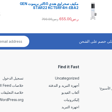
مكيف صحراوي هندي 50لتر بريموت GEN
STAR22 KCT5RF4H-EBA2
ر.س
655.00
ر.س
700.00
لى خصم على الشحن
Find it Fast
Uncategorized
تسجيل الدخول
أجهزة التبريد و التدفئة
خلاصات Feed الإدخالات
الأسبوع!
ألعاب الفيديو
خلاصة التعليقات
إليكترونيات
WordPress.org
اجهزة التبريد