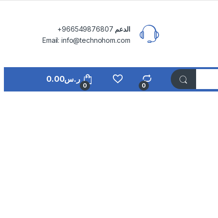
الدعم
⁦+966549876807⁩
Email: info@technohom.com
ر.س
0.00
0
0