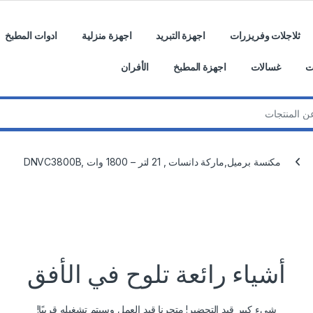
ثلاجلات وفريزرات
اجهزة التبريد
اجهزة منزلية
ادوات المطبخ
ت
غسالات
اجهزة المطبخ
الأفران
مكنسة برميل,ماركة دانسات , 21 لتر – 1800 وات ,DNVC3800B
أشياء رائعة تلوح في الأفق
شيء كبير قيد التحضير! متجرنا قيد العمل وسيتم تشغيله قريبًا!