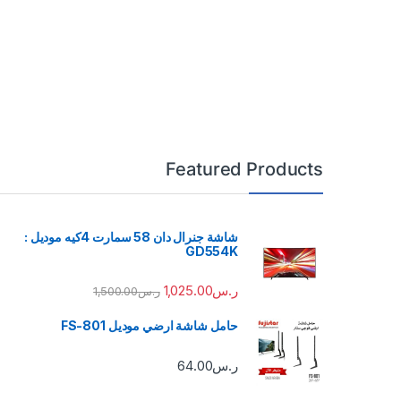
Featured Products
شاشة جنرال دان 58 سمارت 4كيه موديل :
GD554K
ر.س
1,025.00
ر.س
1,500.00
حامل شاشة ارضي موديل FS-801
ر.س
64.00