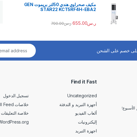
مكيف صحراوي هندي 50لتر بريموت GEN
STAR22 KCT5RF4H-EBA2
ر.س
655.00
ر.س
700.00
لى خصم على الشحن
Find it Fast
Uncategorized
تسجيل الدخول
أجهزة التبريد و التدفئة
خلاصات Feed الإدخالات
الأسبوع!
ألعاب الفيديو
خلاصة التعليقات
إليكترونيات
WordPress.org
اجهزة التبريد