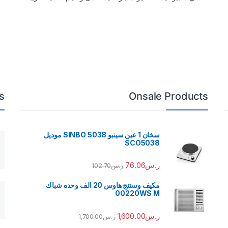
s
Onsale Products
سخان 1 عين سينبو 5038 SINBO موديل
SCO5038
ر.س
76.06
ر.س
102.70
مكيف وستنج هاوس 20 الف وحده شباك
00220WS M
ر.س
1,600.00
ر.س
1,700.00