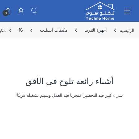
Skip to navigatio
Skip to conten
0
الرئيسية
اجهزة التبريد
مكيفات اسبليت
18
مكيف,مار
أشياء رائعة تلوح في الأفق
شيء كبير قيد التحضير! متجرنا قيد العمل وسيتم تشغيله قريبًا!