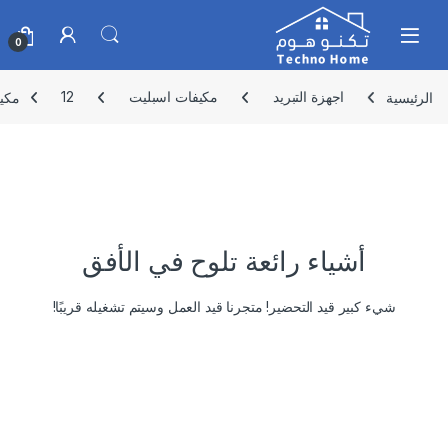
Skip to navigatio
Skip to conten
0
الرئيسية
اجهزة التبريد
مكيفات اسبليت
12
مكيف س
أشياء رائعة تلوح في الأفق
شيء كبير قيد التحضير! متجرنا قيد العمل وسيتم تشغيله قريبًا!