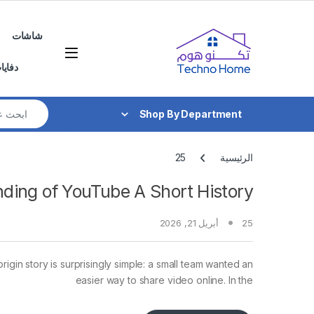
Skip to navigatio
Skip to conten
شاشات
دفايا
Search for:
Shop By Department
الرئيسية
25
ding of YouTube A Short History
25
أبريل 21, 2026
rigin story is surprisingly simple: a small team wanted an
easier way to share video online. In the