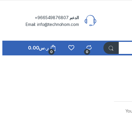
الدعم
⁦+966549876807⁩
Email: info@technohom.com
ر.س
0.00
0
0
You