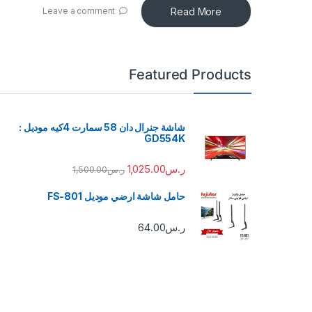
Read More
Leave a comment
Featured Products
شاشة جنرال دان 58 سمارت 4كيه موديل :
GD554K
ر.س
1,025.00
ر.س
1,500.00
حامل شاشة ارضي موديل FS-801
ر.س
64.00