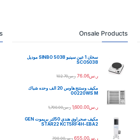
s
Onsale Products
سخان 1 عين سينبو 5038 SINBO موديل
SCO5038
ر.س
76.06
ر.س
102.70
مكيف وستنج هاوس 20 الف وحده شباك
00220WS M
ر.س
1,600.00
ر.س
1,700.00
مكيف صحراوي هندي 50لتر بريموت GEN
STAR22 KCT5RF4H-EBA2
ر.س
655.00
ر.س
700.00