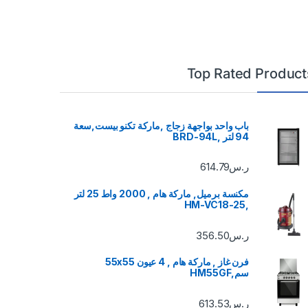
Top Rated Product
باب واحد بواجهة زجاج ,ماركة تكنو بيست,سعة
94 لتر ,BRD-94L
ر.س
614.79
مكنسة برميل, ماركة هام , 2000 واط 25 لتر
,HM-VC18-25
ر.س
356.50
فرن غاز , ماركة هام , 4 عيون 55x55
سم,HM55GF
ر.س
613.53