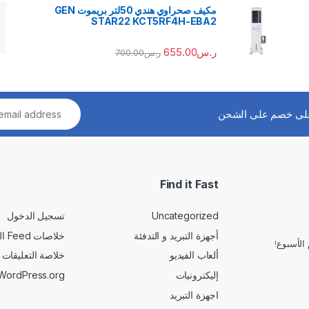
مكيف صحراوي هندي 50لتر بريموت GEN
STAR22 KCT5RF4H-EBA2
ر.س
655.00
ر.س
700.00
لى خصم على الشحن
Find it Fast
Uncategorized
تسجيل الدخول
أجهزة التبريد و التدفئة
خلاصات Feed الإدخالات
الأسبوع!
ألعاب الفيديو
خلاصة التعليقات
إليكترونيات
WordPress.org
اجهزة التبريد