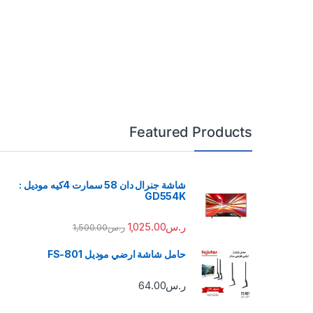
Featured Products
شاشة جنرال دان 58 سمارت 4كيه موديل :
GD554K
ر.س
1,025.00
ر.س
1,500.00
حامل شاشة ارضي موديل FS-801
ر.س
64.00