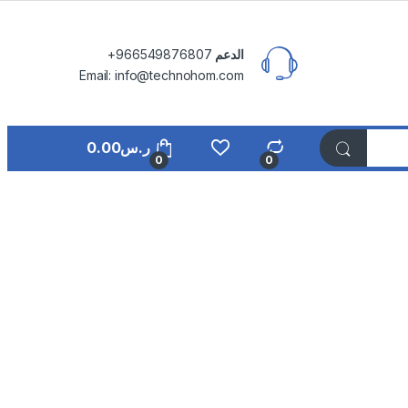
الدعم
⁦+966549876807⁩
Email: info@technohom.com
ر.س
0.00
0
0