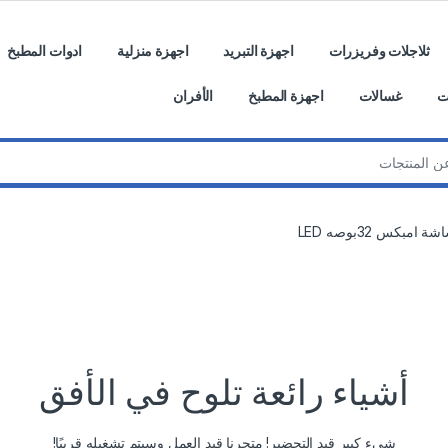
ثلاجلات وفريزرات
اجهزة التبريد
اجهزة منزلية
ادوات المطبخ
ت
غسالات
اجهزة المطبخ
الأفران
ة امبكس 32بوصه LED
أشياء رائعة تلوح في الأفق
شيء كبير قيد التحضير! متجرنا قيد العمل وسيتم تشغيله قريبًا!