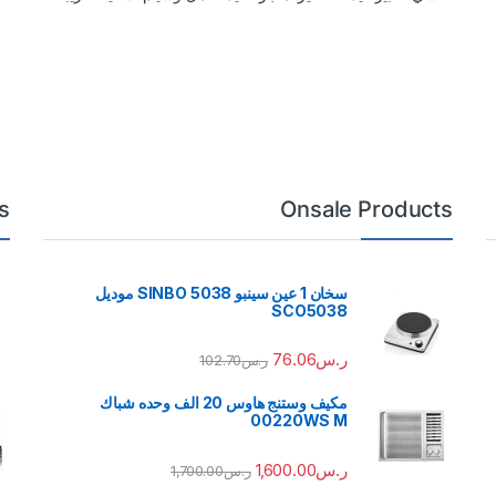
s
Onsale Products
سخان 1 عين سينبو 5038 SINBO موديل
SCO5038
ر.س
76.06
ر.س
102.70
مكيف وستنج هاوس 20 الف وحده شباك
00220WS M
ر.س
1,600.00
ر.س
1,700.00