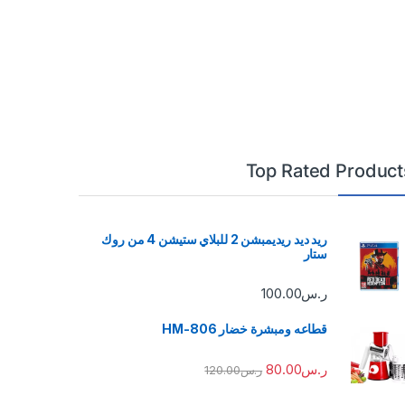
Top Rated Product
ريد ديد ريديمبشن 2 للبلاي ستيشن 4 من روك
ستار
ر.س
100.00
قطاعه ومبشرة خضار HM-806
ر.س
80.00
ر.س
120.00