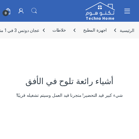
Skip to navigatio
Skip to conten
0
الرئيسية
اجهزة المطبخ
خلاطات
عجان دوتس 3 في 1 متعدد الوظائف (600-1300) واط، وعاء من الفولاذ المقاوم للصدأ 6.5 لتر، خلاط 1.5 لتر، محضر طعام 0.8 لتر – MXR-021
أشياء رائعة تلوح في الأفق
شيء كبير قيد التحضير! متجرنا قيد العمل وسيتم تشغيله قريبًا!