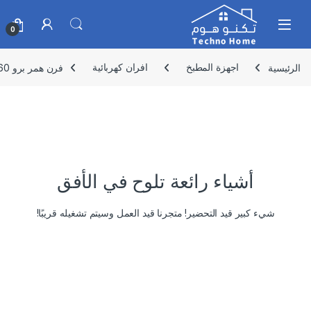
Skip to navigatio
Skip to conten
0
الرئيسية
اجهزة المطبخ
افران كهربائية
فرن همر برو 60 لتر رصاصي 2000واط السيف
أشياء رائعة تلوح في الأفق
شيء كبير قيد التحضير! متجرنا قيد العمل وسيتم تشغيله قريبًا!